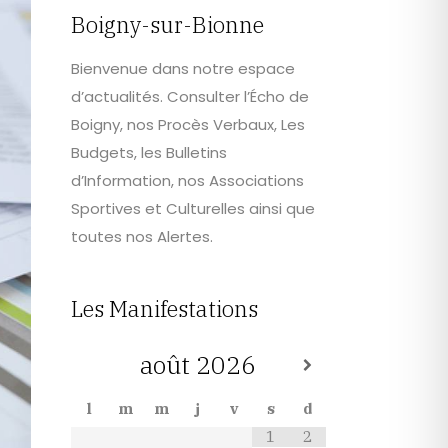
Boigny-sur-Bionne
Bienvenue dans notre espace
d’actualités. Consulter l’Écho de
Boigny, nos Procès Verbaux, Les
Budgets, les Bulletins
d’Information, nos Associations
Sportives et Culturelles ainsi que
toutes nos Alertes.
Les Manifestations
août
2026
l
m
m
j
v
s
d
1
2