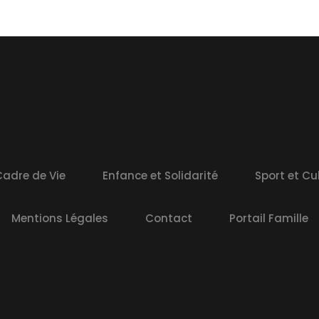
adre de Vie
Enfance et Solidarité
Sport et Cu
Mentions Légales
Contact
Portail Famille