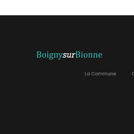
La Commune
C