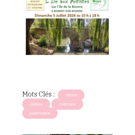
Mots Clés :
artiste
culture
mémoire
patrimoine