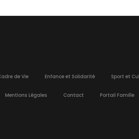
adre de Vie
Enfance et Solidarité
Sport et Cu
Mentions Légales
Contact
Portail Famille